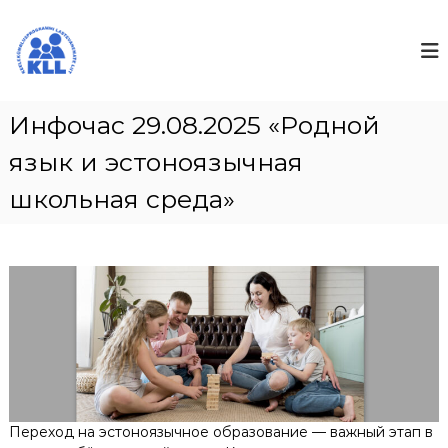
П
е
k
р
e
е
e
й
l
т
Инфочас 29.08.2025 «Родной
e
и
k
к
язык и эстоноязычная
y
с
школьная среда»
о
m
д
b
е
l
р
u
ж
s
и
м
о
м
у
Переход на эстоноязычное образование — важный этап в